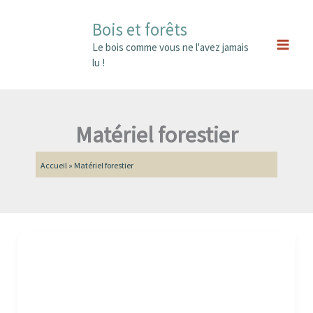
Aller
Main
Bois et forêts
au
Men
contenu
Le bois comme vous ne l'avez jamais
lu !
Matériel forestier
Accueil
»
Matériel forestier