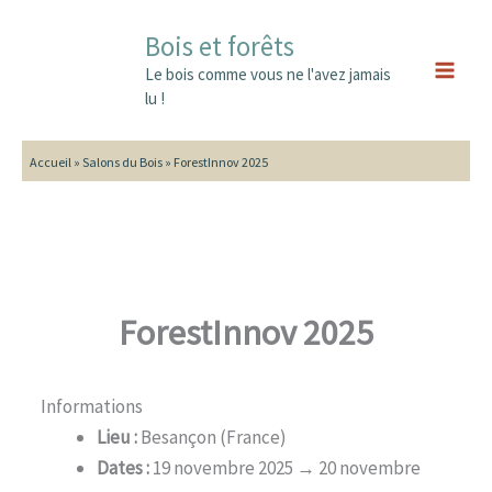
Aller
Main
Bois et forêts
au
Men
contenu
Le bois comme vous ne l'avez jamais
lu !
Accueil
»
Salons du Bois
»
ForestInnov 2025
ForestInnov 2025
Informations
Lieu :
Besançon (France)
Dates :
19 novembre 2025 → 20 novembre