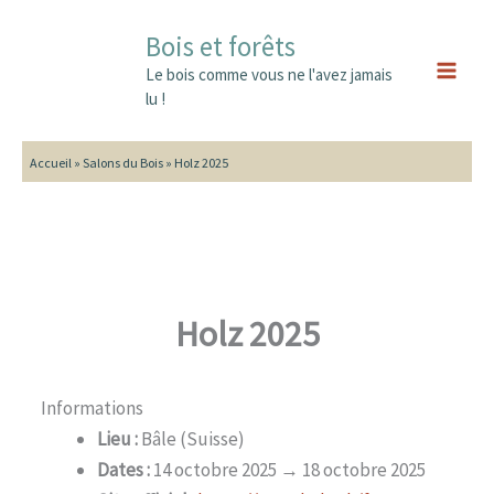
Aller
Main
Bois et forêts
au
Men
contenu
Le bois comme vous ne l'avez jamais
lu !
Accueil
»
Salons du Bois
»
Holz 2025
Holz 2025
Informations
Lieu :
Bâle (Suisse)
Dates :
14 octobre 2025 → 18 octobre 2025